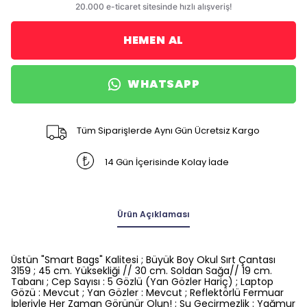
HEMEN AL
WHATSAPP
Tüm Siparişlerde Aynı Gün Ücretsiz Kargo
14 Gün İçerisinde Kolay İade
Ürün Açıklaması
Üstün "Smart Bags" Kalitesi ; Büyük Boy Okul Sırt Çantası
3159 ; 45 cm. Yüksekliği // 30 cm. Soldan Sağa// 19 cm.
Tabanı ; Cep Sayısı : 5 Gözlü (Yan Gözler Hariç) ; Laptop
Gözü : Mevcut ; Yan Gözler : Mevcut ; Reflektörlü Fermuar
İpleriyle Her Zaman Görünür Olun! ; Su Geçirmezlik : Yağmur