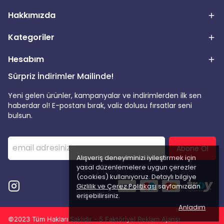
Hakkımızda
Kategoriler
Hesabım
Sürpriz İndirimler Mailinde!
Yeni gelen ürünler, kampanyalar ve indirimlerden ilk sen
haberdar ol! E-postanı bırak, valiz dolusu fırsatlar seni
bulsun.
Abone Ol
Alışveriş deneyiminizi iyileştirmek için
yasal düzenlemelere uygun çerezler
(cookies) kullanıyoruz. Detaylı bilgiye
Gizlilik ve Çerez Politikası
sayfamızdan
erişebilirsiniz.
Anladım
©2023 Tüm Hakları Saklıdır - 5 Faktöriyel Reklam Ajansı