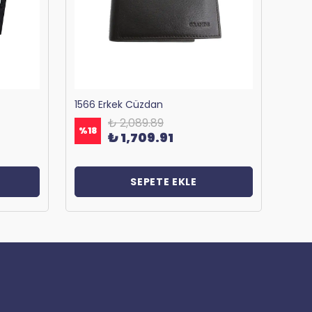
1566 Erkek Cüzdan
₺ 2,089.89
%
18
%
18
₺ 1,709.91
SEPETE EKLE