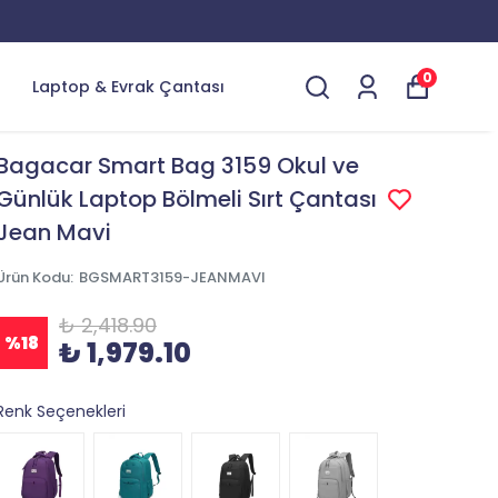
YENİ ÜRÜNLERDE ÖZEL İNDİRİMLER
0
Laptop & Evrak Çantası
Bagacar Smart Bag 3159 Okul ve
Günlük Laptop Bölmeli Sırt Çantası
Jean Mavi
Ürün Kodu
:
BGSMART3159-JEANMAVI
₺ 2,418.90
%
18
₺ 1,979.10
Renk Seçenekleri