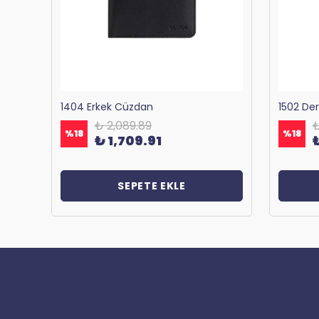
Bagacar 1125 Okul ve Günlük Sırt Çantası Antrasit
1404 Erkek Cüzdan
1502 De
₺ 2,089.89
₺
%
18
%
18
₺ 1,709.91
SEPETE EKLE