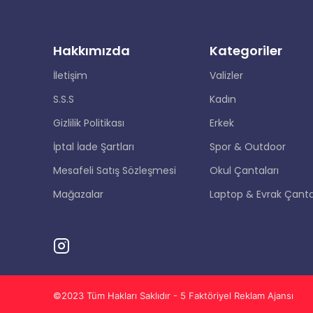
Hakkımızda
Kategoriler
İletişim
Valizler
S.S.S
Kadın
Gizlilik Politikası
Erkek
İptal İade Şartları
Spor & Outdoor
Mesafeli Satış Sözleşmesi
Okul Çantaları
Mağazalar
Laptop & Evrak Çanta
©2023 Tüm Hakları Saklıdır - 5 Faktöriyel Reklam Ajansı