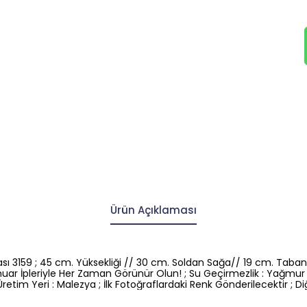
Ürün Açıklaması
ası 3159 ; 45 cm. Yüksekliği // 30 cm. Soldan Sağa// 19 cm. Tabanı 
muar İpleriyle Her Zaman Görünür Olun! ; Su Geçirmezlik : Yağmur
im Yeri : Malezya ; İlk Fotoğraflardaki Renk Gönderilecektir ; Diğe