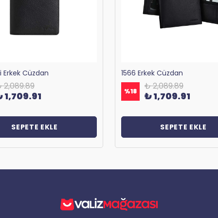
ri Erkek Cüzdan
1566 Erkek Cüzdan
 2,089.89
₺ 2,089.89
%
18
₺ 1,709.91
₺ 1,709.91
SEPETE EKLE
SEPETE EKLE