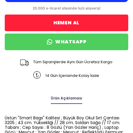
HEMEN AL
WHATSAPP
Tüm Siparişlerde Aynı Gün Ücretsiz Kargo
14 Gün İçerisinde Kolay İade
Ürün Açıklaması
Üstün "Smart Bags" Kalitesi ; Büyük Boy Okul Sırt Çantası
3205 ; 43 cm. Yüksekliği // 28 cm. Soldan Sağa // 17 cm.
Tabanı ; Cep Sayısı : 8 Gözlü (Yan Gözler Hariç) ; Laptop
Gözü : Mevcut ; Yan Gözler : Mevcut ; Reflektörlü Fermuar