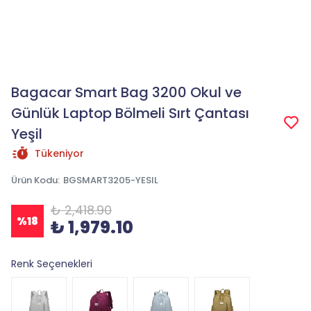
Bagacar Smart Bag 3200 Okul ve
Günlük Laptop Bölmeli Sırt Çantası
Yeşil
Tükeniyor
Ürün Kodu
:
BGSMART3205-YESIL
₺ 2,418.90
%
18
₺ 1,979.10
Renk Seçenekleri