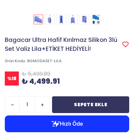
Bagacar Ultra Hafif Kırılmaz Silikon 3lü
Set Valiz Lila+ETİKET HEDİYELİ!
Ürün Kodu
:
BGMODASET-LILA
₺ 5,499.89
%
18
₺ 4,499.91
SEPETE EKLE