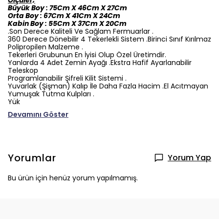
Ölçüler;
Büyük Boy : 75Cm X 46Cm X 27Cm
Orta Boy : 67Cm X 41Cm X 24Cm
Kabin Boy : 55Cm X 37Cm X 20Cm
.Son Derece Kaliteli Ve Sağlam Fermuarlar .
360 Derece Dönebilir 4 Tekerlekli Sistem .Birinci Sınıf Kırılmaz
Polipropilen Malzeme .
Tekerleri Grubunun En İyisi Olup Özel Üretimdir.
Yanlarda 4 Adet Zemin Ayağı .Ekstra Hafif Ayarlanabilir
Teleskop
Programlanabilir Şifreli Kilit Sistemi .
Yuvarlak (Şişman) Kalıp İle Daha Fazla Hacim .El Acıtmayan
Yumuşak Tutma Kulpları .
Yük
Devamını Göster
Yorumlar
Yorum Yap
Bu ürün için henüz yorum yapılmamış.