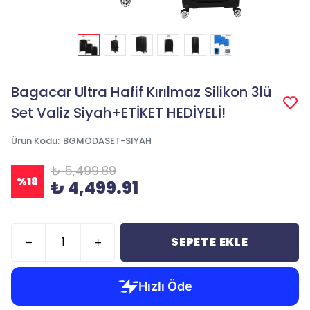
Bagacar Ultra Hafif Kırılmaz Silikon 3lü
Set Valiz Siyah+ETİKET HEDİYELİ!
Ürün Kodu
:
BGMODASET-SIYAH
₺ 5,499.89
%
18
₺ 4,499.91
SEPETE EKLE