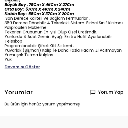
Ölçüler;
Büyük Boy : 75Cm X 46Cm X 27Cm
Orta Boy : 67Cm X 41Cm X 24Cm
Kabin Boy : 55Cm X 37Cm X 20Cm
.Son Derece Kaliteli Ve Sağlam Fermuarlar .
360 Derece Dönebilir 4 Tekerlekli Sistem .Birinci Sınıf Kırılmaz
Polipropilen Malzeme .
Tekerleri Grubunun En İyisi Olup Özel Üretimdir.
Yanlarda 4 Adet Zemin Ayağı .Ekstra Hafif Ayarlanabilir
Teleskop
Programlanabilir Şifreli Kilit Sistemi .
Yuvarlak (Şişman) Kalıp İle Daha Fazla Hacim .El Acıtmayan
Yumuşak Tutma Kulpları .
Yük
Devamını Göster
Yorumlar
Yorum Yap
Bu ürün için henüz yorum yapılmamış.