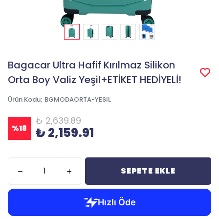
Bagacar Ultra Hafif Kırılmaz Silikon
Orta Boy Valiz Yeşil+ETİKET HEDİYELİ!
Ürün Kodu
:
BGMODAORTA-YESIL
₺ 2,639.89
%
18
₺ 2,159.91
SEPETE EKLE