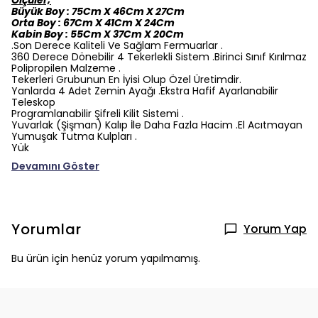
Ölçüler;
Büyük Boy : 75Cm X 46Cm X 27Cm
Orta Boy : 67Cm X 41Cm X 24Cm
Kabin Boy : 55Cm X 37Cm X 20Cm
.Son Derece Kaliteli Ve Sağlam Fermuarlar .
360 Derece Dönebilir 4 Tekerlekli Sistem .Birinci Sınıf Kırılmaz
Polipropilen Malzeme .
Tekerleri Grubunun En İyisi Olup Özel Üretimdir.
Yanlarda 4 Adet Zemin Ayağı .Ekstra Hafif Ayarlanabilir
Teleskop
Programlanabilir Şifreli Kilit Sistemi .
Yuvarlak (Şişman) Kalıp İle Daha Fazla Hacim .El Acıtmayan
Yumuşak Tutma Kulpları .
Yük
Devamını Göster
Yorumlar
Yorum Yap
Bu ürün için henüz yorum yapılmamış.