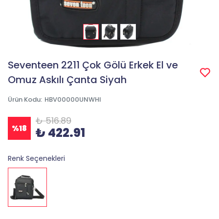
Seventeen 2211 Çok Gölü Erkek El ve
Omuz Askılı Çanta Siyah
Ürün Kodu
:
HBV00000UNWHI
₺ 516.89
%
18
₺ 422.91
Renk Seçenekleri