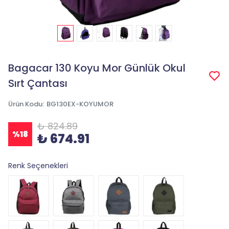
Bagacar 130 Koyu Mor Günlük Okul
Sırt Çantası
Ürün Kodu
:
BG130EX-KOYUMOR
₺ 824.89
%
18
₺ 674.91
Renk Seçenekleri