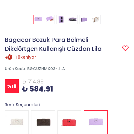
Bagacar Bozuk Para Bölmeli
Dikdörtgen Kullanışlı Cüzdan Lila
Tükeniyor
Ürün Kodu
:
BGCUZHMX03-LILA
₺ 714.89
%
18
₺ 584.91
Renk Seçenekleri