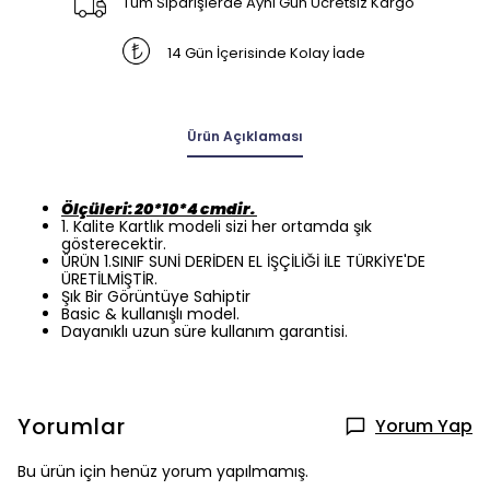
Tüm Siparişlerde Aynı Gün Ücretsiz Kargo
14 Gün İçerisinde Kolay İade
Ürün Açıklaması
Ölçüleri: 20*10*4 cmdir.
1. Kalite Kartlık modeli sizi her ortamda şık
gösterecektir.
ÜRÜN 1.SINIF SUNİ DERİDEN EL İŞÇİLİĞİ İLE TÜRKİYE'DE
ÜRETİLMİŞTİR.
Şık Bir Görüntüye Sahiptir
Basic & kullanışlı model.
Dayanıklı uzun süre kullanım garantisi.
Yorumlar
Yorum Yap
Bu ürün için henüz yorum yapılmamış.