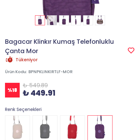
Bagacar Klinkır Kumaş Telefonluklu
Çanta Mor
Tükeniyor
Ürün Kodu
:
BPNPKLINKIRTLF-MOR
₺ 549.89
%
18
₺ 449.91
Renk Seçenekleri