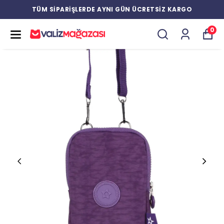
YENİ ÜRÜNLERDE ÖZEL İNDİRİMLER
0