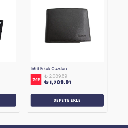
1566 Erkek Cüzdan
₺ 2,089.89
%
18
%
18
₺ 1,709.91
SEPETE EKLE