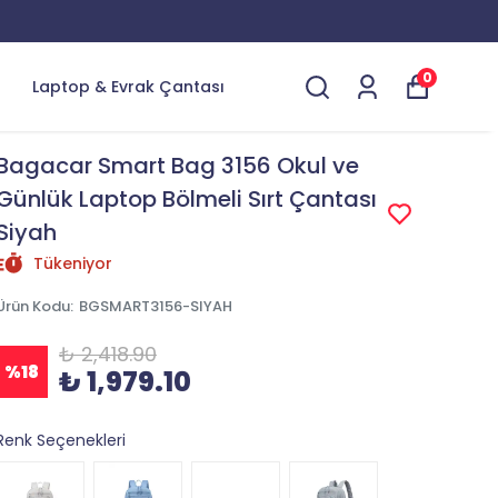
0
Laptop & Evrak Çantası
Bagacar Smart Bag 3156 Okul ve
Günlük Laptop Bölmeli Sırt Çantası
Siyah
Tükeniyor
Ürün Kodu
:
BGSMART3156-SIYAH
₺ 2,418.90
%
18
₺ 1,979.10
Renk Seçenekleri