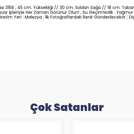
sı 3156 ; 45 cm. Yüksekliği // 30 cm. Soldan Sağa // 18 cm. Tabanı
muar İpleriyle Her Zaman Görünür Olun! ; Su Geçirmezlik : Yağmur
im Yeri : Malezya ; İlk Fotoğraflardaki Renk Gönderilecektir ; Diğe
Çok Satanlar