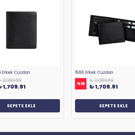
ri Erkek Cüzdan
1566 Erkek Cüzdan
 2,089.89
₺ 2,089.89
%
18
₺ 1,709.91
₺ 1,709.91
SEPETE EKLE
SEPETE EKLE