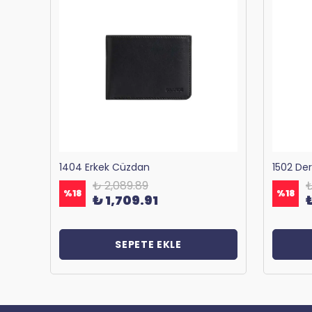
Bagacar 1125 Okul ve Günlük Sırt Çantası Antrasit
1404 Erkek Cüzdan
1502 De
₺ 2,089.89
₺
%
18
%
18
₺ 1,709.91
SEPETE EKLE