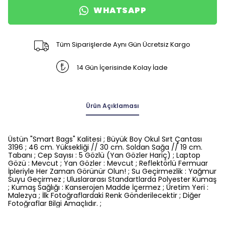
WHATSAPP
Tüm Siparişlerde Aynı Gün Ücretsiz Kargo
14 Gün İçerisinde Kolay İade
Ürün Açıklaması
Üstün "Smart Bags" Kalitesi ; Büyük Boy Okul Sırt Çantası
3196 ; 46 cm. Yüksekliği // 30 cm. Soldan Sağa // 19 cm.
Tabanı ; Cep Sayısı : 5 Gözlü (Yan Gözler Hariç) ; Laptop
Gözü : Mevcut ; Yan Gözler : Mevcut ; Reflektörlü Fermuar
İpleriyle Her Zaman Görünür Olun! ; Su Geçirmezlik : Yağmur
Suyu Geçirmez ; Uluslararası Standartlarda Polyester Kumaş
; Kumaş Sağlığı : Kanserojen Madde İçermez ; Üretim Yeri :
Malezya ; İlk Fotoğraflardaki Renk Gönderilecektir ; Diğer
Fotoğraflar Bilgi Amaçlıdır. ;