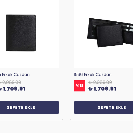
ri Erkek Cüzdan
1566 Erkek Cüzdan
 2,089.89
₺ 2,089.89
%
18
₺ 1,709.91
₺ 1,709.91
SEPETE EKLE
SEPETE EKLE