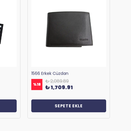
1566 Erkek Cüzdan
₺ 2,089.89
%
18
%
18
₺ 1,709.91
SEPETE EKLE