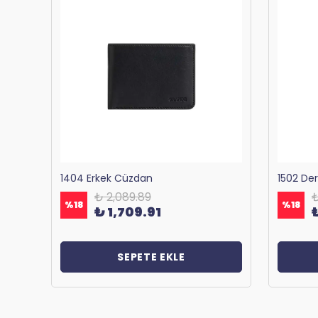
Bagacar 1125 Okul ve Günlük Sırt Çantası Antrasit
1404 Erkek Cüzdan
1502 De
₺ 2,089.89
₺
%
18
%
18
₺ 1,709.91
SEPETE EKLE