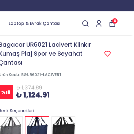
0
Laptop & Evrak Çantası
Bagacar UR6021 Lacivert Klinkır
Kumaş Plaj Spor ve Seyahat
Çantası
Ürün Kodu
:
BGUR6021-LACIVERT
₺ 1,374.89
%
18
₺ 1,124.91
Renk Seçenekleri