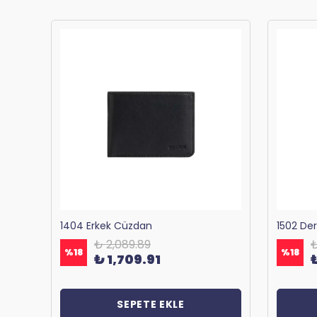
Bagacar 1125 Okul ve Günlük Sırt Çantası Antrasit
1404 Erkek Cüzdan
1502 De
₺ 2,089.89
₺
%
18
%
18
₺ 1,709.91
SEPETE EKLE