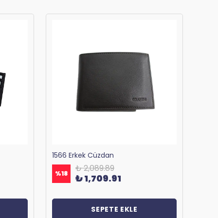
1566 Erkek Cüzdan
₺ 2,089.89
%
18
%
18
₺ 1,709.91
SEPETE EKLE