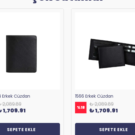
ri Erkek Cüzdan
1566 Erkek Cüzdan
 2,089.89
₺ 2,089.89
%
18
₺ 1,709.91
₺ 1,709.91
SEPETE EKLE
SEPETE EKLE