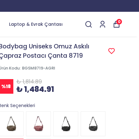
0
Laptop & Evrak Çantası
Bodybag Uniseks Omuz Askılı
Çapraz Postacı Çanta 8719
Ürün Kodu
:
BGSM8719-AGRI
₺ 1,814.89
%
18
₺ 1,484.91
Renk Seçenekleri