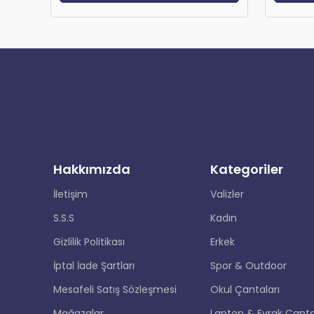
Hakkımızda
Kategoriler
İletişim
Valizler
S.S.S
Kadın
Gizlilik Politikası
Erkek
İptal İade Şartları
Spor & Outdoor
Mesafeli Satış Sözleşmesi
Okul Çantaları
Mağazalar
Laptop & Evrak Çanta