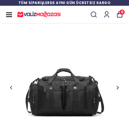
TÜM SİPARİŞLERDE AYNI GÜN ÜCRETSİZ KARGO
0