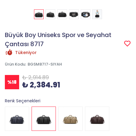
Büyük Boy Uniseks Spor ve Seyahat
Çantası 8717
Tükeniyor
Ürün Kodu
:
BGSM8717-SIYAH
₺ 2,914.89
%
18
₺ 2,384.91
Renk Seçenekleri