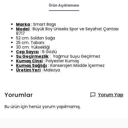
Ürün Açıklaması
Marka
: Smart Bags
Model
: Büyük Boy Uniseks Spor ve Seyahat Çantası
8717
52 cm. Soldan Sağa
25 cm. Tabanı
30 cm. Yüksekliği
Cep Sayısı
: 6 Gözlü
Su Geçirmezlik
:
Yağmur Suyu Geçirmez
Kumaş Cinsi
: Polyester Kumaş
Kumaş Sağlığı
: Kanserojen Madde İçermez
Üretim Yeri
: Malezya
Yorumlar
Yorum Yap
Bu ürün için henüz yorum yapılmamış.