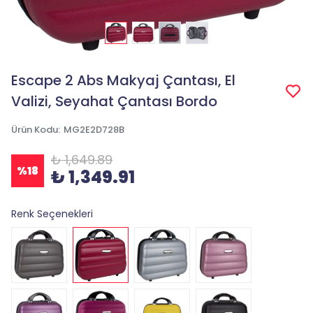
Escape 2 Abs Makyaj Çantası, El
Valizi, Seyahat Çantası Bordo
Ürün Kodu
:
MG2E2D728B
₺ 1,649.89
%
18
₺ 1,349.91
Renk Seçenekleri