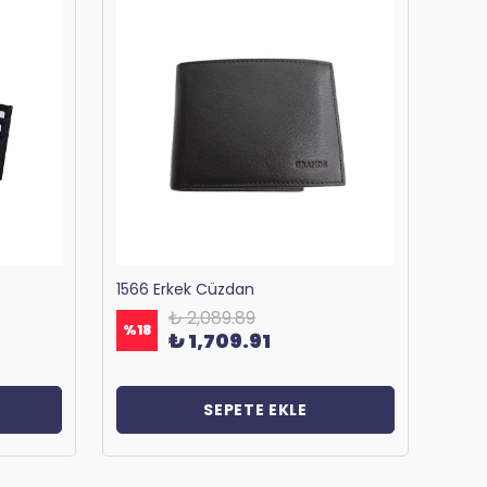
1566 Erkek Cüzdan
₺ 2,089.89
%
18
%
18
₺ 1,709.91
SEPETE EKLE