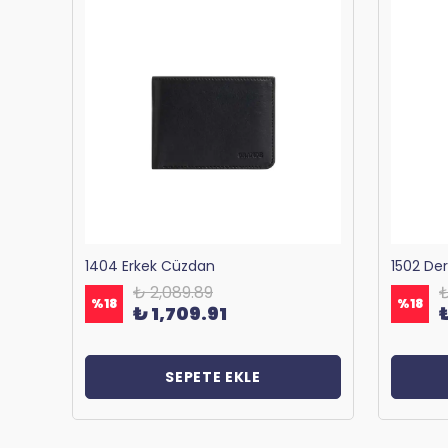
Bagacar 1125 Okul ve Günlük Sırt Çantası Antrasit
1404 Erkek Cüzdan
1502 De
₺ 2,089.89
₺
%
18
%
18
₺ 1,709.91
SEPETE EKLE