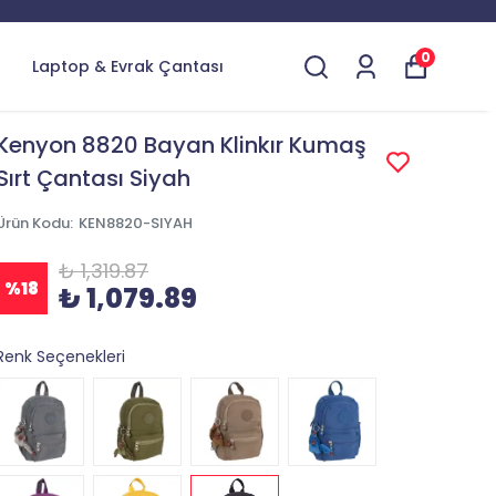
0
Laptop & Evrak Çantası
Kenyon 8820 Bayan Klinkır Kumaş
Sırt Çantası Siyah
Ürün Kodu
:
KEN8820-SIYAH
₺ 1,319.87
%
18
₺ 1,079.89
Renk Seçenekleri