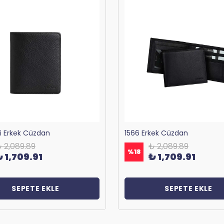
ri Erkek Cüzdan
1566 Erkek Cüzdan
 2,089.89
₺ 2,089.89
%
18
₺ 1,709.91
₺ 1,709.91
SEPETE EKLE
SEPETE EKLE