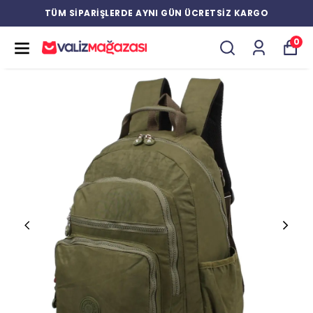
YENİ ÜRÜNLERDE ÖZEL İNDİRİMLER
0