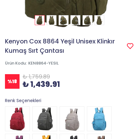
Kenyon Cox 8864 Yeşil Unisex Klinkır
Kumaş Sırt Çantası
Ürün Kodu
:
KEN8864-YESIL
₺ 1,759.89
%
18
₺ 1,439.91
Renk Seçenekleri