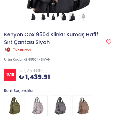
Kenyon Cox 9504 Klinkır Kumaş Hafif
Sırt Çantası Siyah
Tükeniyor
Ürün Kodu
:
KEN9504-SIYAH
₺ 1,759.89
%
18
₺ 1,439.91
Renk Seçenekleri