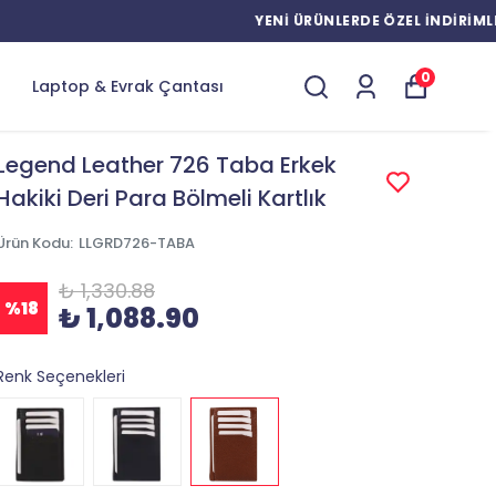
0
Laptop & Evrak Çantası
Legend Leather 726 Taba Erkek
Hakiki Deri Para Bölmeli Kartlık
Ürün Kodu
:
LLGRD726-TABA
₺ 1,330.88
%
18
₺ 1,088.90
Renk Seçenekleri