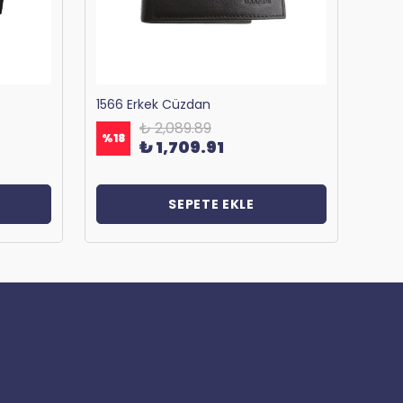
1566 Erkek Cüzdan
₺ 2,089.89
%
18
%
18
₺ 1,709.91
SEPETE EKLE