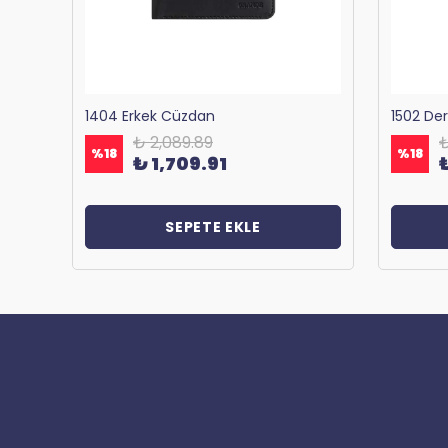
Bagacar 1125 Okul ve Günlük Sırt Çantası Antrasit
1404 Erkek Cüzdan
1502 De
₺ 2,089.89
₺
%
18
%
18
₺ 1,709.91
SEPETE EKLE