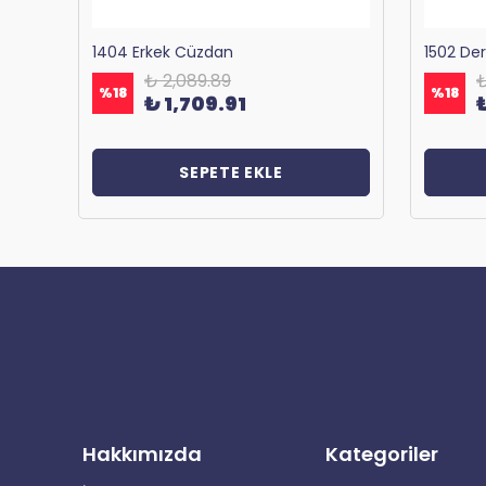
Bagacar 1125 Okul ve Günlük Sırt Çantası Antrasit
1404 Erkek Cüzdan
1502 De
₺ 2,089.89
₺
%
18
%
18
₺ 1,709.91
SEPETE EKLE
Hakkımızda
Kategoriler