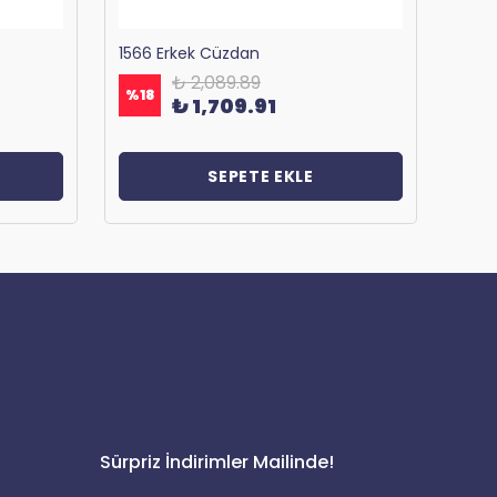
1566 Erkek Cüzdan
₺ 2,089.89
%
18
%
18
₺ 1,709.91
SEPETE EKLE
Sürpriz İndirimler Mailinde!