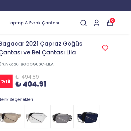
0
Laptop & Evrak Çantası
Bagacar 2021 Çapraz Göğüs
Çantası ve Bel Çantası Lila
Ürün Kodu
:
BGGOGUSC-LILA
₺ 494.89
%
18
₺ 404.91
Renk Seçenekleri