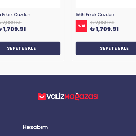
ri Erkek Cüzdan
1566 Erkek Cüzdan
 2,089.89
₺ 2,089.89
%
18
₺ 1,709.91
₺ 1,709.91
SEPETE EKLE
SEPETE EKLE
Hesabım