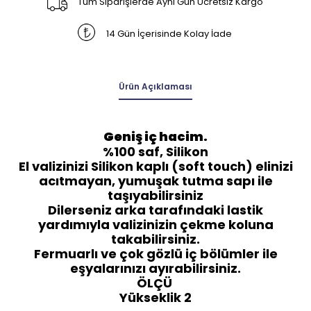
Tüm Siparişlerde Aynı Gün Ücretsiz Kargo
14 Gün İçerisinde Kolay İade
Ürün Açıklaması
Geniş iç hacim.
%100 saf, Silikon
El valizinizi Silikon kaplı (soft touch) elinizi
acıtmayan, yumuşak tutma sapı ile
taşıyabilirsiniz
Dilerseniz arka tarafındaki lastik
yardımıyla valizinizin çekme koluna
takabilirsiniz.
Fermuarlı ve çok gözlü iç bölümler ile
eşyalarınızı ayırabilirsiniz.
ÖLÇÜ
Yükseklik 2