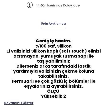
14 Gün İçerisinde Kolay İade
Ürün Açıklaması
Geniş iç hacim.
%100 saf, Silikon
El valizinizi Silikon kaplı (soft touch) elinizi
acıtmayan, yumuşak tutma sapı ile
taşıyabilirsiniz
Dilerseniz arka tarafındaki lastik
yardımıyla valizinizin çekme koluna
takabilirsiniz.
Fermuarlı ve çok gözlü iç bölümler ile
eşyalarınızı ayırabilirsiniz.
ÖLÇÜ
Yükseklik 2
Devamını Göster