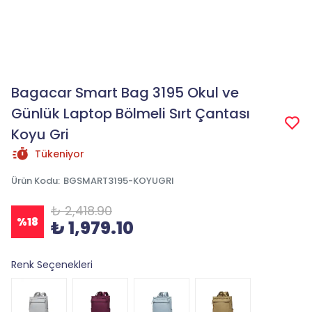
Bagacar Smart Bag 3195 Okul ve
Günlük Laptop Bölmeli Sırt Çantası
Koyu Gri
Tükeniyor
Ürün Kodu
:
BGSMART3195-KOYUGRI
₺ 2,418.90
%
18
₺ 1,979.10
Renk Seçenekleri