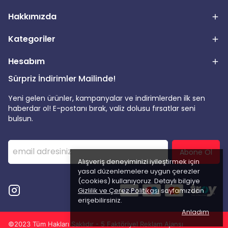
Hakkımızda
Kategoriler
Hesabım
Sürpriz İndirimler Mailinde!
Yeni gelen ürünler, kampanyalar ve indirimlerden ilk sen
haberdar ol! E-postanı bırak, valiz dolusu fırsatlar seni
bulsun.
Abone Ol
Alışveriş deneyiminizi iyileştirmek için
yasal düzenlemelere uygun çerezler
(cookies) kullanıyoruz. Detaylı bilgiye
Gizlilik ve Çerez Politikası
sayfamızdan
erişebilirsiniz.
Anladım
©2023 Tüm Hakları Saklıdır - 5 Faktöriyel Reklam Ajansı