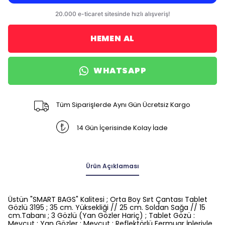
HEMEN AL
WHATSAPP
Tüm Siparişlerde Aynı Gün Ücretsiz Kargo
14 Gün İçerisinde Kolay İade
Ürün Açıklaması
Üstün "SMART BAGS" Kalitesi ; Orta Boy Sırt Çantası Tablet
Gözlü 3195 ; 35 cm. Yüksekliği // 25 cm. Soldan Sağa // 15
cm.Tabanı ; 3 Gözlü (Yan Gözler Hariç) ; Tablet Gözü :
Mevcut ; Yan Gözler : Mevcut ; Reflektörlü Fermuar İpleriyle