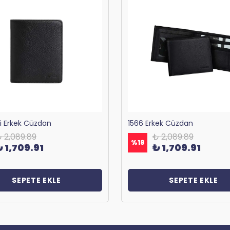
ri Erkek Cüzdan
1566 Erkek Cüzdan
 2,089.89
₺ 2,089.89
%
18
₺ 1,709.91
₺ 1,709.91
SEPETE EKLE
SEPETE EKLE