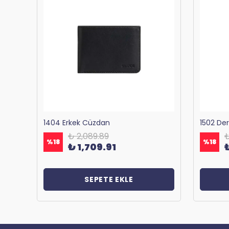
Bagacar 1125 Okul ve Günlük Sırt Çantası Antrasit
1404 Erkek Cüzdan
1502 De
₺ 2,089.89
₺
%
18
%
18
₺ 1,709.91
SEPETE EKLE