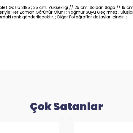
blet Gözlü 3195 ; 35 cm. Yüksekliği // 25 cm. Soldan Sağa // 15 cm
pleriyle Her Zaman Görünür Olun! ; Yağmur Suyu Geçirmez ; Ulusla
daki renk gönderilecektir. ; Diğer Fotoğraflar detaylar içindir. ;
Çok Satanlar