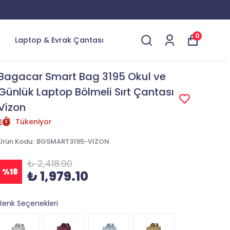
0
Laptop & Evrak Çantası
Bagacar Smart Bag 3195 Okul ve
Günlük Laptop Bölmeli Sırt Çantası
Vizon
Tükeniyor
Ürün Kodu
:
BGSMART3195-VIZON
₺ 2,418.90
%
18
₺ 1,979.10
Renk Seçenekleri