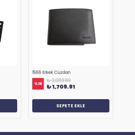
1566 Erkek Cüzdan
₺ 2,089.89
%
18
%
18
₺ 1,709.91
SEPETE EKLE