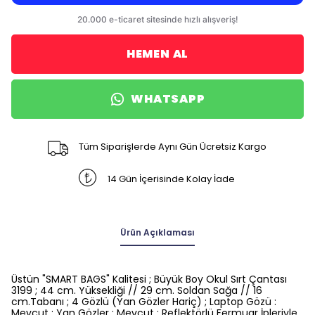
HEMEN AL
WHATSAPP
Tüm Siparişlerde Aynı Gün Ücretsiz Kargo
14 Gün İçerisinde Kolay İade
Ürün Açıklaması
Üstün "SMART BAGS" Kalitesi ; Büyük Boy Okul Sırt Çantası
3199 ; 44 cm. Yüksekliği // 29 cm. Soldan Sağa // 16
cm.Tabanı ; 4 Gözlü (Yan Gözler Hariç) ; Laptop Gözü :
Mevcut ; Yan Gözler : Mevcut ; Reflektörlü Fermuar İpleriyle