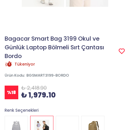
Bagacar Smart Bag 3199 Okul ve
Günlük Laptop Bölmeli Sırt Çantası
Bordo
Tükeniyor
Ürün Kodu
:
BGSMART3199-BORDO
₺ 2,418.90
%
18
₺ 1,979.10
Renk Seçenekleri