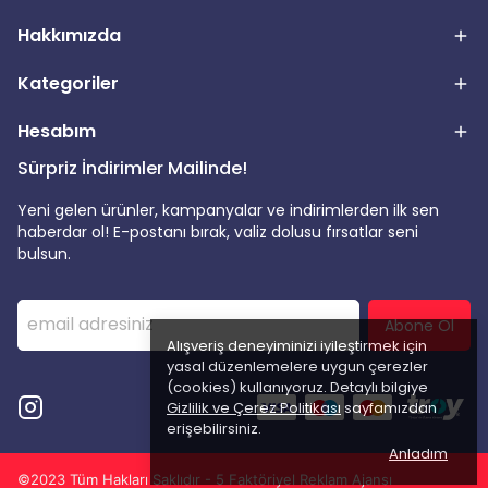
Hakkımızda
Kategoriler
Hesabım
Sürpriz İndirimler Mailinde!
Yeni gelen ürünler, kampanyalar ve indirimlerden ilk sen
haberdar ol! E-postanı bırak, valiz dolusu fırsatlar seni
bulsun.
Abone Ol
Alışveriş deneyiminizi iyileştirmek için
yasal düzenlemelere uygun çerezler
(cookies) kullanıyoruz. Detaylı bilgiye
Gizlilik ve Çerez Politikası
sayfamızdan
erişebilirsiniz.
Anladım
©2023 Tüm Hakları Saklıdır - 5 Faktöriyel Reklam Ajansı