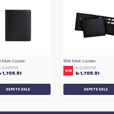
ri Erkek Cüzdan
1566 Erkek Cüzdan
 2,089.89
₺ 2,089.89
%
18
₺ 1,709.91
₺ 1,709.91
SEPETE EKLE
SEPETE EKLE