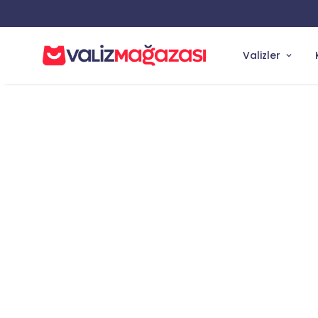
TÜM SİPARİŞLERDE AYNI GÜN ÜCRETSİZ KARGO
Valizler