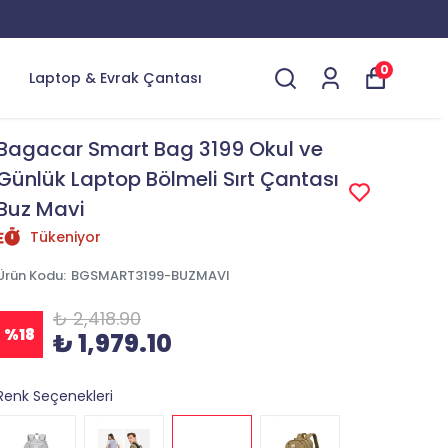
0
Laptop & Evrak Çantası
Bagacar Smart Bag 3199 Okul ve
Günlük Laptop Bölmeli Sırt Çantası
Buz Mavi
Tükeniyor
Ürün Kodu
:
BGSMART3199-BUZMAVI
₺ 2,418.90
%
18
₺ 1,979.10
Renk Seçenekleri