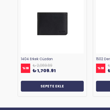
Bagacar 1125 Okul ve Günlük Sırt Çantası Antrasit
1404 Erkek Cüzdan
1502 De
₺ 2,089.89
₺
%
18
%
18
₺ 1,709.91
SEPETE EKLE