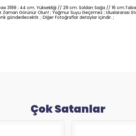
tası 3199 ; 44 cm. Yüksekliği // 29 cm. Soldan Sağa // 16 cm.Taba
e Her Zaman Görünür Olun! ; Yağmur Suyu Geçirmez ; Uluslararası 
nk gönderilecektir. ; Diğer Fotoğraflar detaylar içindir. ;
Çok Satanlar