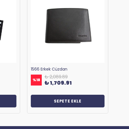
1566 Erkek Cüzdan
₺ 2,089.89
%
18
%
18
₺ 1,709.91
SEPETE EKLE