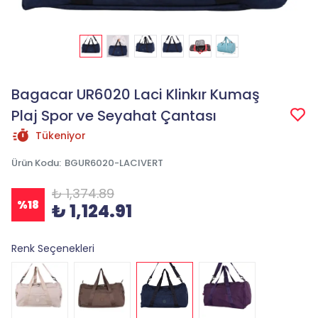
Bagacar UR6020 Laci Klinkır Kumaş
Plaj Spor ve Seyahat Çantası
Tükeniyor
Ürün Kodu
:
BGUR6020-LACIVERT
₺ 1,374.89
%
18
₺ 1,124.91
Renk Seçenekleri