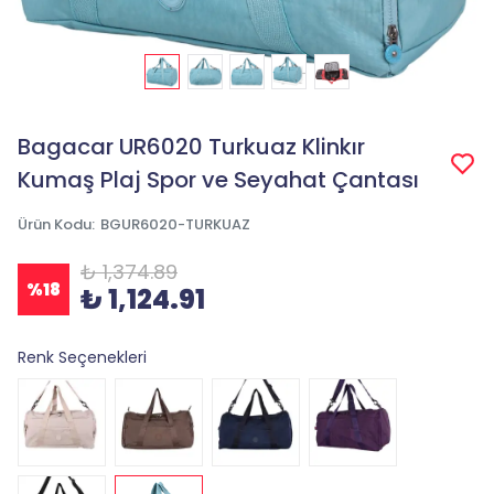
Bagacar UR6020 Turkuaz Klinkır
Kumaş Plaj Spor ve Seyahat Çantası
Ürün Kodu
:
BGUR6020-TURKUAZ
₺ 1,374.89
%
18
₺ 1,124.91
Renk Seçenekleri