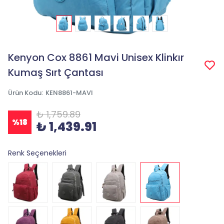
Kenyon Cox 8861 Mavi Unisex Klinkır
Kumaş Sırt Çantası
Ürün Kodu
:
KEN8861-MAVI
₺ 1,759.89
%
18
₺ 1,439.91
Renk Seçenekleri