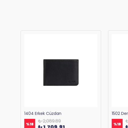
Bagacar 1125 Okul ve Günlük Sırt Çantası Antrasit
1404 Erkek Cüzdan
1502 De
₺ 2,089.89
₺
%
18
%
18
₺ 1,709.91