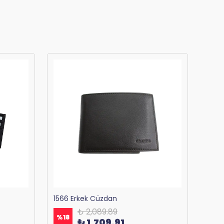
1566 Erkek Cüzdan
₺ 2,089.89
%
18
%
18
₺ 1,709.91