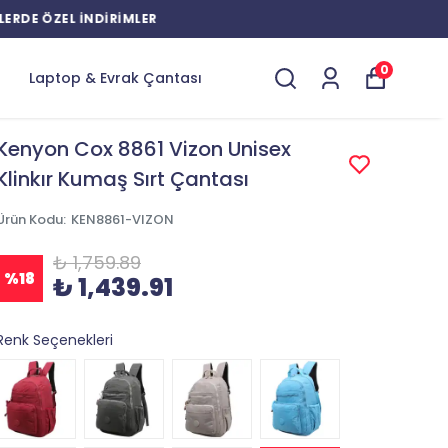
0
Laptop & Evrak Çantası
Kenyon Cox 8861 Vizon Unisex
Klinkır Kumaş Sırt Çantası
Ürün Kodu
:
KEN8861-VIZON
₺ 1,759.89
%
18
₺ 1,439.91
Renk Seçenekleri