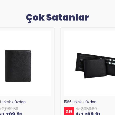
Çok Satanlar
ri Erkek Cüzdan
1566 Erkek Cüzdan
 2,089.89
₺ 2,089.89
%
18
₺ 1,709.91
₺ 1,709.91