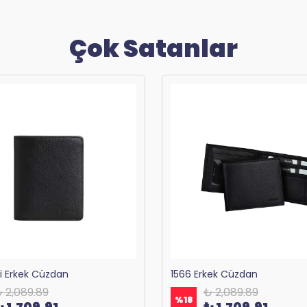
Çok Satanlar
ri Erkek Cüzdan
1566 Erkek Cüzdan
 2,089.89
₺ 2,089.89
%
18
₺ 1,709.91
₺ 1,709.91