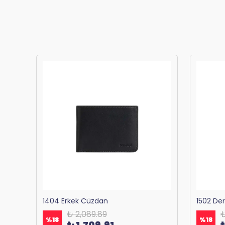
Bagacar 1125 Okul ve Günlük Sırt Çantası Antrasit
1404 Erkek Cüzdan
1502 De
₺ 2,089.89
₺
%
18
%
18
₺ 1,709.91