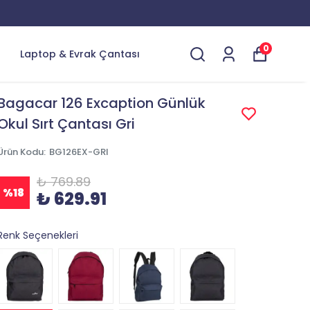
0
Laptop & Evrak Çantası
Bagacar 126 Excaption Günlük
Okul Sırt Çantası Gri
Ürün Kodu
:
BG126EX-GRI
₺ 769.89
%
18
₺ 629.91
Renk Seçenekleri