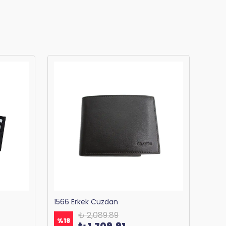
1566 Erkek Cüzdan
₺ 2,089.89
%
18
%
18
₺ 1,709.91