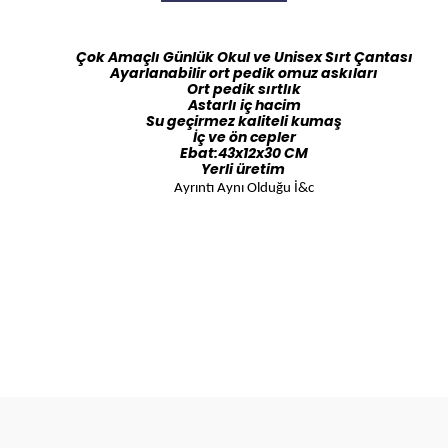
Çok Amaçlı Günlük Okul ve Unisex Sırt Çantası
Ayarlanabilir ort pedik omuz askıları
Ort pedik sırtlık
Astarlı iç hacim
Su geçirmez kaliteli kumaş
İç ve ön cepler
Ebat:43x12x30 CM
Yerli üretim
Ayrıntı Aynı Olduğu İ&c