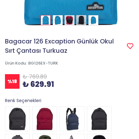
Bagacar 126 Excaption Günlük Okul
Sırt Çantası Turkuaz
Ürün Kodu
:
BG126EX-TURK
₺ 769.89
%
18
₺ 629.91
Renk Seçenekleri