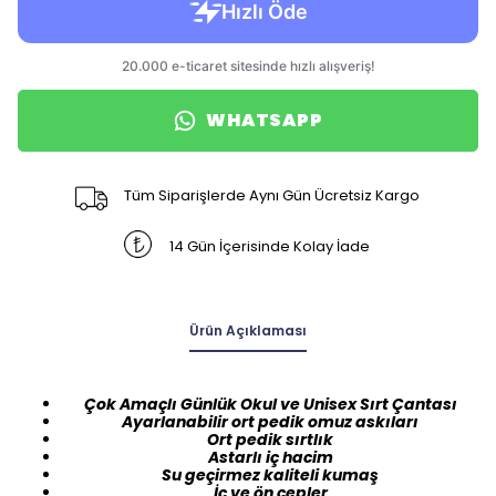
WHATSAPP
Tüm Siparişlerde Aynı Gün Ücretsiz Kargo
14 Gün İçerisinde Kolay İade
Ürün Açıklaması
Çok Amaçlı Günlük Okul ve Unisex Sırt Çantası
Ayarlanabilir ort pedik omuz askıları
Ort pedik sırtlık
Astarlı iç hacim
Su geçirmez kaliteli kumaş
İç ve ön cepler