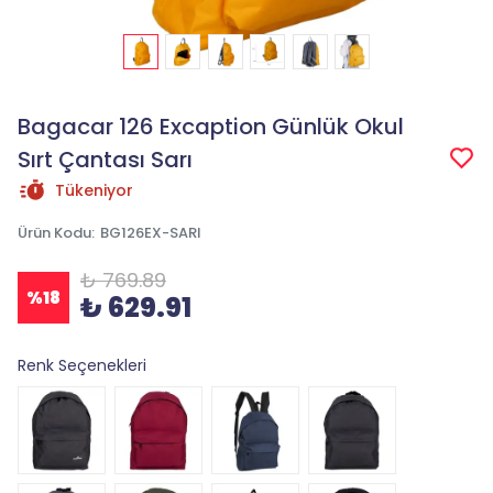
Bagacar 126 Excaption Günlük Okul
Sırt Çantası Sarı
Tükeniyor
Ürün Kodu
:
BG126EX-SARI
₺ 769.89
%
18
₺ 629.91
Renk Seçenekleri